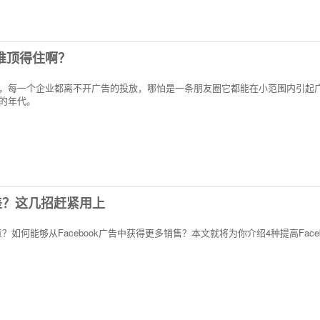
谁顶得住啊？
，每一个企业都离不开广告的投放，哪怕是一条朋友圈它都能在小范围内引起
的年代。
果差？这几招赶紧用上
人意？如何能够从Facebook广告中获得更多销售？本文就将为你介绍4种提高Fac