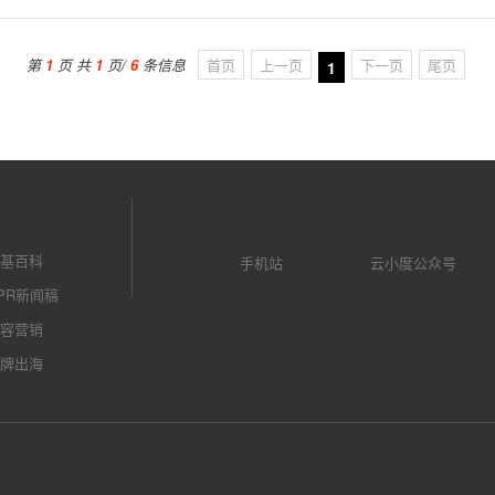
第
1
页 共
1
页/
6
条信息
首页
上一页
下一页
尾页
1
基百科
手机站
云小度公众号
PR新闻稿
容营销
牌出海