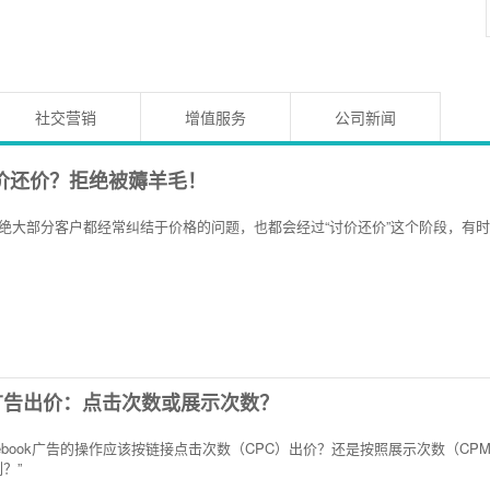
社交营销
增值服务
公司新闻
价还价？拒绝被薅羊毛！
大部分客户都经常纠结于价格的问题，也都会经过“讨价还价”这个阶段，有时候哪怕我们
ok广告出价：点击次数或展示次数？
ebook广告的操作应该按链接点击次数（CPC）出价？还是按照展示次数（C
？”