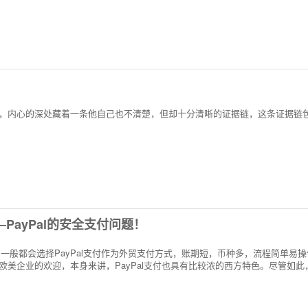
？
，内心的深处藏着一条他自己也不清楚，但却十分清晰的证据链，这条证据链
PayPal的安全支付问题！
外贸一般都会选择PayPal支付作为外贸支付方式，账期短，币种多，流程简单易
欧美企业的欢迎，本身来讲，PayPal支付也具有比较浓的西方特色。尽管如